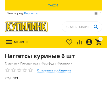
ТАКСИ
Ваш город:
Варгаши

0





МЕНЮ

Наггетсы куриные 6 шт
Главная
/
Готовая еда
/
Фастфуд
/
Фритюр
/
Отправить сообщение
КОД:
171