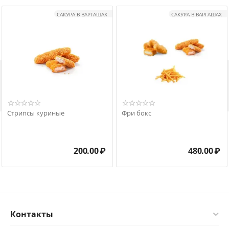
САКУРА В ВАРГАШАХ
САКУРА В ВАРГАШАХ

Стрипсы куриные
Фри бокс
200.00
₽
480.00
₽
Контакты