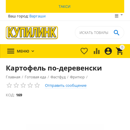
ТАКСИ
Ваш город:
Варгаши

0





МЕНЮ

Картофель по-деревенски
Главная
/
Готовая еда
/
Фастфуд
/
Фритюр
/
Отправить сообщение
КОД:
169