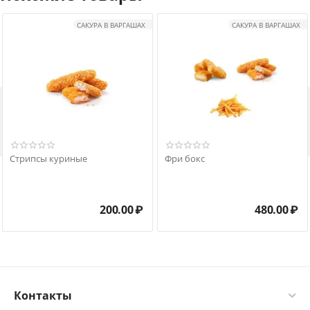
САКУРА В ВАРГАШАХ
САКУРА В ВАРГАШАХ

Стрипсы куриные
Фри бокс
200.00
₽
480.00
₽
Контакты