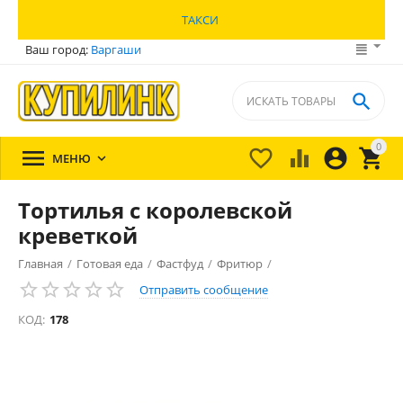
ТАКСИ
Ваш город:
Варгаши

0





МЕНЮ

Тортилья с королевской
креветкой
Главная
/
Готовая еда
/
Фастфуд
/
Фритюр
/
Отправить сообщение
КОД:
178