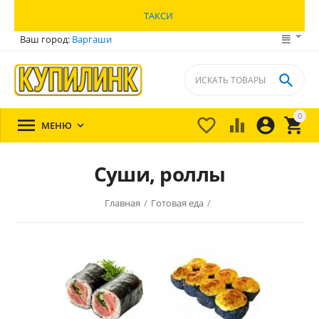
ТАКСИ
Ваш город:
Варгаши

0





МЕНЮ

Суши, роллы
Главная
/
Готовая еда
/