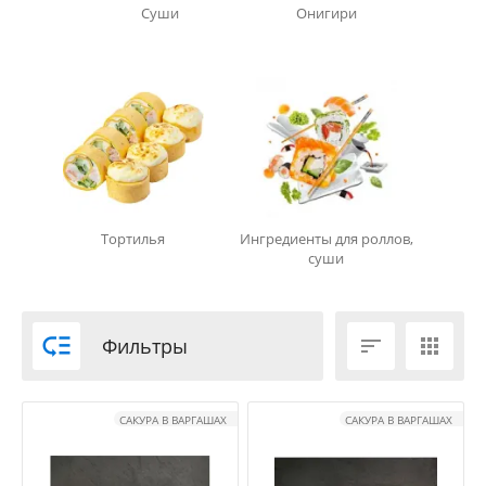
Суши
Онигири
Тортилья
Ингредиенты для роллов,
суши

Фильтры


САКУРА В ВАРГАШАХ
САКУРА В ВАРГАШАХ